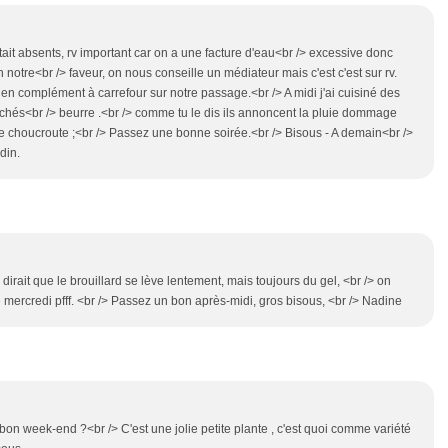
ait absents, rv important car on a une facture d'eau<br /> excessive donc
notre<br /> faveur, on nous conseille un médiateur mais c'est c'est sur rv.
n complément à carrefour sur notre passage.<br /> A midi j'ai cuisiné des
hés<br /> beurre .<br /> comme tu le dis ils annoncent la pluie dommage
e choucroute ;<br /> Passez une bonne soirée.<br /> Bisous - A demain<br />
din.
 dirait que le brouillard se lève lentement, mais toujours du gel, <br /> on
 mercredi pfff. <br /> Passez un bon après-midi, gros bisous, <br /> Nadine
n week-end ?<br /> C'est une jolie petite plante , c'est quoi comme variété