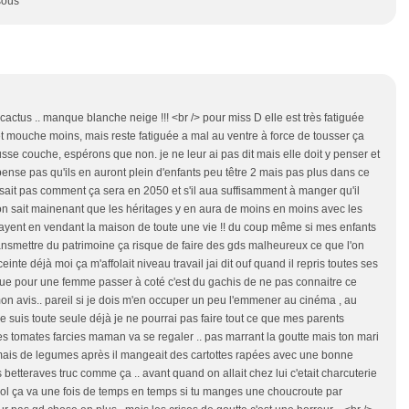
sous
i cactus .. manque blanche neige !!! <br /> pour miss D elle est très fatiguée
t mouche moins, mais reste fatiguée a mal au ventre à force de tousser ça
sse couche, espérons que non. je ne leur ai pas dit mais elle doit y penser et
pense pas qu'ils en auront plein d'enfants peu têtre 2 mais pas plus dans ce
 sait pas comment ça sera en 2050 et s'il aua suffisamment à manger qu'il
on sait mainenant que les héritages y en aura de moins en moins avec les
payent en vendant la maison de toute une vie !! du coup même si mes enfants
ransmettre du patrimoine ça risque de faire des gds malheureux ce que l'on
 déjà moi ça m'affolait niveau travail jai dit ouf quand il repris toutes ses
que pour une femme passer à coté c'est du gachis de ne pas connaitre ce
on avis.. pareil si je dois m'en occuper un peu l'emmener au cinéma , au
 je suis toute seule déjà je ne pourrai pas faire tout ce que mes parents
e les tomates farcies maman va se regaler .. pas marrant la goutte mais ton mari
ais de legumes après il mangeait des cartottes rapées avec une bonne
etteraves truc comme ça .. avant quand on allait chez lui c'etait charcuterie
térol ça va une fois de temps en temps si tu manges une choucroute par