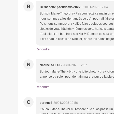
B
Bernadette pseudo violette70
20/01/2025 17:04
Bonsoir Marie-Th é,<br /> Pas connecté ce matin on ét
nous sommes allés demandés ce qu'il pourrait faire en 
Puis nous sommes<br /> allés faire quelques courses e
steaks de veau hâchés + légumes verts haricots panac
c'est mieux un bon froid sec.<br /> Demain ce sera un
Il est beau le cactus de Noël et j'adore les nains de jar
Répondre
N
Nadine ALEXIS
20/01/2025 12:57
Bonjour Marie-Thé, <br /> une jolie photo. <br /> Ici on
annonce du soleil pour demain mais retour de la pluie
Répondre
C
corinne3
20/01/2025 12:56
Coucou Marie-Thé<br /> J'espère que tu as passé un bo