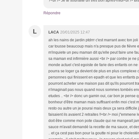
?<br /> Je te souhaite un très bon après-midi<br /> Bi
Répondre
L
LACA
20/01/2025 12:47
ah les nains de jardin ptdrrr c'est marrant avec ton jol
car tousse beaucoup mais n'a presque pus de fièvre e
m'inquiete un peu maman dit qu'elle peut faire une fau
sa maman est infirmière aussi <br /> par contre je ne 
monde actuel c'est egoiste de farie des enfants on ne
pourra se loger ça devient de plus en plus complexe 
personnes qui finissent en epadh et que les enfants 
pourront acheter une maison pas dit qu'ils pourront t
n'imaginait pas nous quand nous sommes tombés enceinte
etudes .. <br /> donc un gamin oui, car bon je pense 
bonheur d'être maman mais suffisant enfin moi c'est m
resto ou autre un je pourai mais deux ça sera difficile
faisaient ils avaient 2 retraites !!<br /> moi j''emmen
doit être comme mon pote claude qui ne mangeait jam
sauce m'avait demandé la recette de ma sauce, et des b
.. et ça cest pas bon pour la goutte ni pour le choles